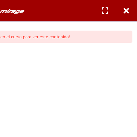
CERTIFICACIONES
INGRESAR
/
REGISTRO
en el curso para ver este contenido!
gos Mirage
al.