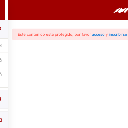
PORTADA
CURSOS
BOLETINES
3
Este contenido está protegido, por favor
acceso
y
inscribirse
retación De Los Códi
Revisiones y consideraciones para un diagnóstico profesion
4
3