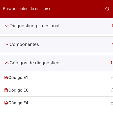
Diagnóstico profesional
Componentes
Códigos de diagnostico
1
La Interp
Código E1
Código E0
Código F4