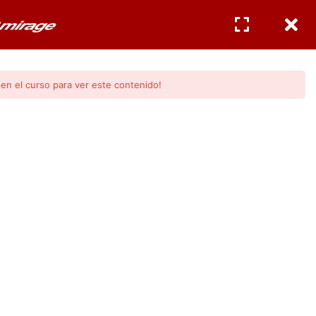
CERTIFICACIONES
INGRESAR
/
REGISTRO
en el curso para ver este contenido!
gos Mirage
al.