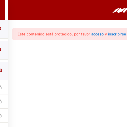
PORTADA
CURSOS
BOLETINES
3
Este contenido está protegido, por favor
acceso
y
inscribirse
4
3
retación De Los Códi
Revisiones y consideraciones para un diagnóstico profesion