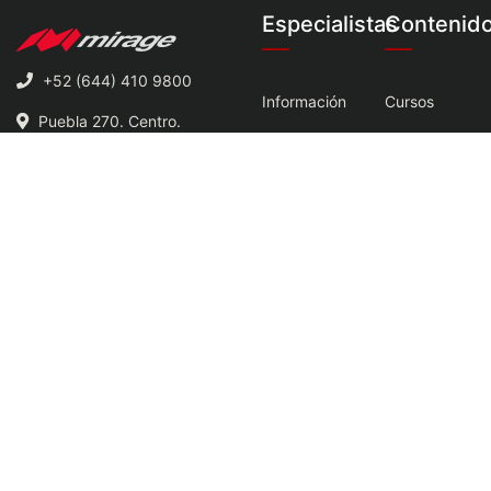
Especialistas
Contenid
+52 (644) 410 9800
Información
Cursos
Puebla 270. Centro.
Contacto
Boletines
Obregón, Son, Mx. C.P.
85000
Términos
Enlaces
Suscribirse
Mirage México
Únete al único portal de
especializado en productos
Tienda Mirage
Mirage.
Mirage KB