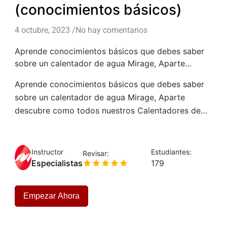
(conocimientos básicos)
4 octubre, 2023
/
No hay comentarios
Aprende conocimientos básicos que debes saber
sobre un calentador de agua Mirage, Aparte
descubre como todos nuestros Calentadores de
Aprende conocimientos básicos que debes saber
agua ahorran hasta un 70% de consumo de gas,
sobre un calentador de agua Mirage, Aparte
gracias a su tecnología Energy Saver y encendido
descubre como todos nuestros Calentadores de
automático obteniendo agua caliente al instante.
agua ahorran hasta un 70% de consumo de gas,
gracias a su tecnología Energy Saver y encendido
automático obteniendo agua caliente al instante.
Instructor
Estudiantes:
Revisar:
Especialistas
179
Empezar Ahora