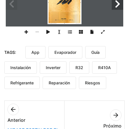
Editable para impresión (Manual del técnico 2026).indd   1
23/10/2025   08:26:59 a. m.
TAGS:
App
Evaporador
Guía
Instalación
Inverter
R32
R410A
Refrigerante
Reparación
Riesgos
Anterior
Próximo