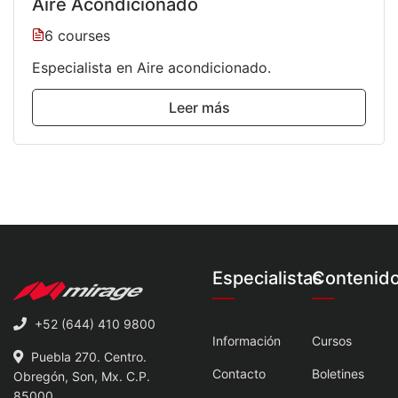
Aire Acondicionado
6 courses
Especialista en Aire acondicionado.
Leer más
Especialistas
Contenid
+52 (644) 410 9800
Información
Cursos
Puebla 270. Centro.
Contacto
Boletines
Obregón, Son, Mx. C.P.
85000