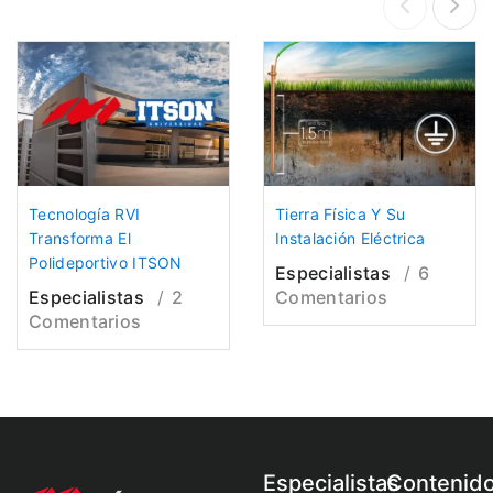
Tecnología RVI
Tierra Física Y Su
Transforma El
Instalación Eléctrica
Polideportivo ITSON
Especialistas
6
Especialistas
2
Comentarios
Comentarios
Especialistas
Contenid