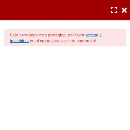
INGRESAR
/
REGISTRO
Diagnóstico profesional
3
Este contenido está protegido, por favor
acceso
y
inscribirse
en el curso para ver este contenido!
Componentes
4
La Interpretación De Los
Códigos Mirage
Códigos de diagnostico
13
Código E1
Código E0
Código F4