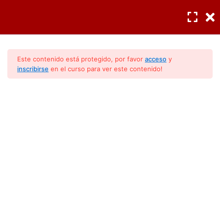
INGRESAR
/
REGISTRO
Diagnóstico profesional
3
Este contenido está protegido, por favor
acceso
y
inscribirse
en el curso para ver este contenido!
Componentes
4
La Interpretación De Los
Herramienta para revisión de
Códigos Mirage
componentes
Los flujos del voltaje en la
tarjeta electrónica
(INVERTER)
Revisión de componentes