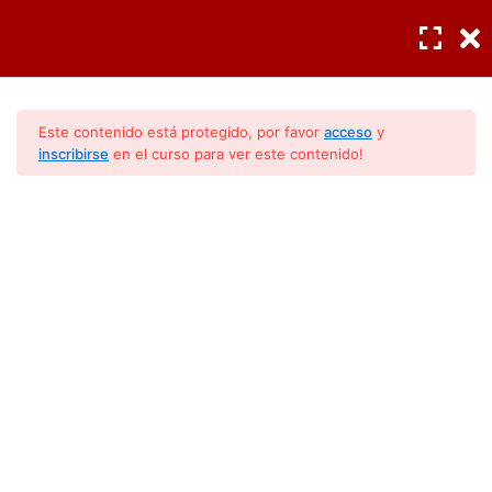
INGRESAR
/
REGISTRO
Diagnóstico profesional
3
Este contenido está protegido, por favor
acceso
y
inscribirse
en el curso para ver este contenido!
Componentes
4
La Interpretación De Los
Códigos Mirage
Códigos de diagnostico
13
Código E1
Código E0
Código F4