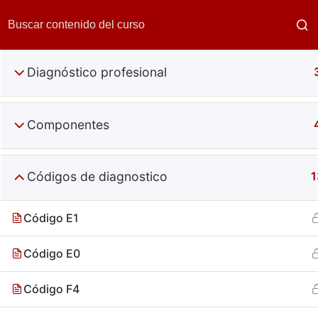
Diagnóstico profesional
Componentes
Códigos de diagnostico
1
La Interp
Código E1
Código E0
Código F4