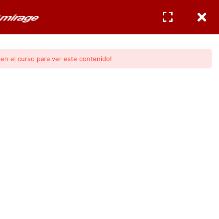
CERTIFICACIONES
INGRESAR
/
REGISTRO
en el curso para ver este contenido!
gos Mirage
al.