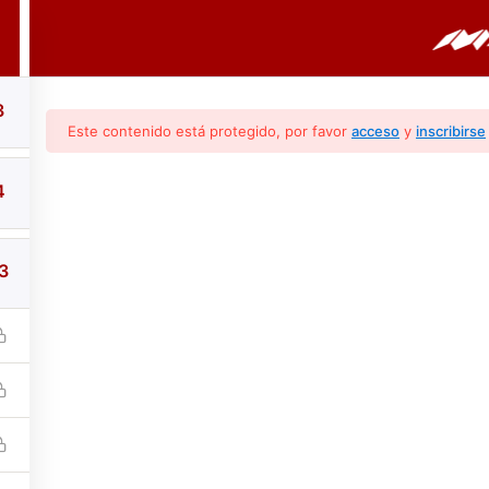
PORTADA
CURSOS
BOLETINES
3
Este contenido está protegido, por favor
acceso
y
inscribirse
4
3
retación De Los Códi
Revisiones y consideraciones para un diagnóstico profesion