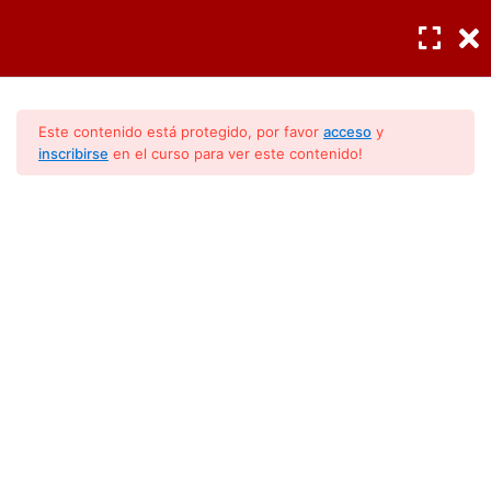
INGRESAR
/
REGISTRO
Diagnóstico profesional
3
Este contenido está protegido, por favor
acceso
y
inscribirse
en el curso para ver este contenido!
Componentes
4
La Interpretación De Los
Códigos Mirage
Códigos de diagnostico
13
Código E1
Código E0
Código F4