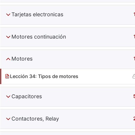
Tarjetas electronicas
Motores continuación
Motores
Especiali
Lección 34: Tipos de motores
+52 (644) 410 9800
Información
Puebla 270. Centro. Obregón, Son, Mx.
Contacto
C.P. 85000
Capacitores
Términos
Contactores, Relay