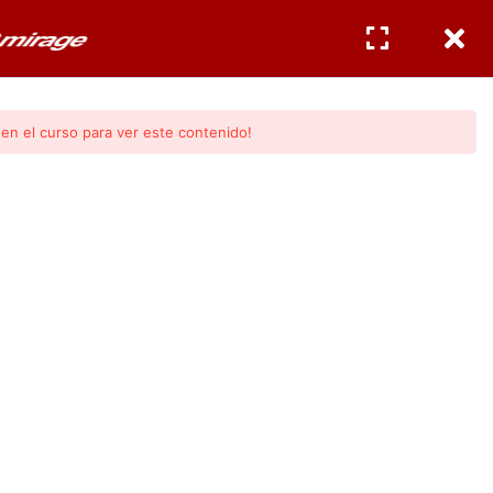
CERTIFICACIONES
INGRESAR
/
REGISTRO
en el curso para ver este contenido!
odulo 2)