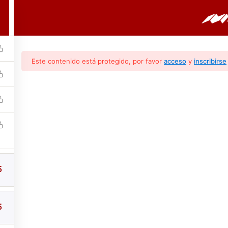
PORTADA
CURSOS
BOLETINES
Este contenido está protegido, por favor
acceso
y
inscribirse
ntes Principales (M
5
5