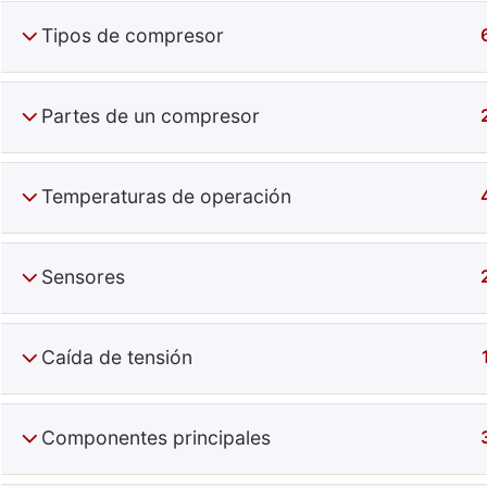
Tipos de compresor
Partes de un compresor
Temperaturas de operación
Especiali
Sensores
+52 (644) 410 9800
Información
Puebla 270. Centro. Obregón, Son, Mx.
Contacto
C.P. 85000
Caída de tensión
Términos
Componentes principales