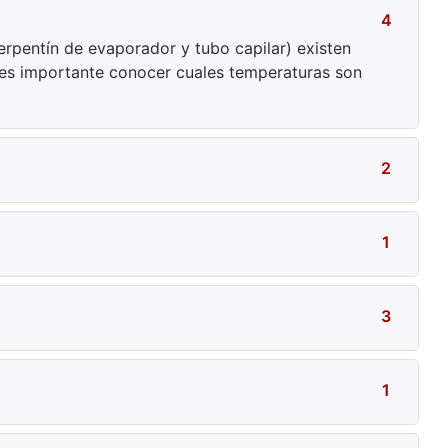
4
rpentín de evaporador y tubo capilar) existen
s importante conocer cuales temperaturas son
2
1
3
1