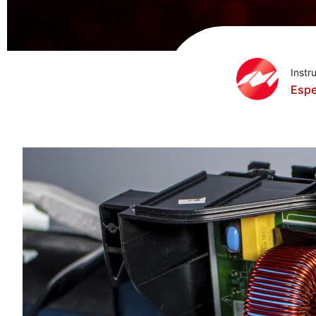
Instr
Espe