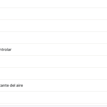
n
ntrolar
ante del aire