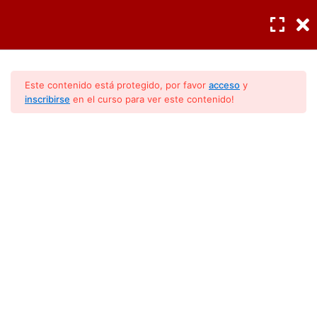
Tipos de
5
INGRESAR
/
REGISTRO
acondicionadores
Este contenido está protegido, por favor
acceso
y
Tipos de compresor
6
inscribirse
en el curso para ver este contenido!
Partes de un compresor
2
Componentes Principales
(Modulo 2)
Lección 22: Compresor
hermético rotativo
Lección 23: Compresor
hermético scroll
Temperaturas de
4
operación