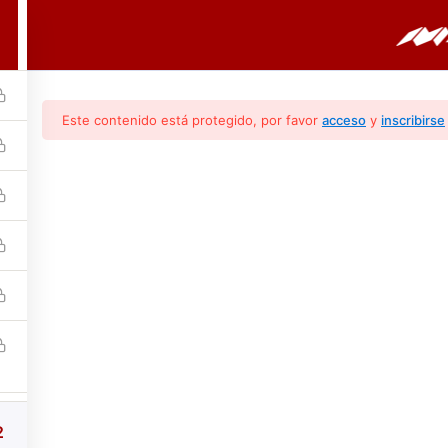
6
PORTADA
CURSOS
BOLETINES
Este contenido está protegido, por favor
acceso
y
inscribirse
ntes Principales (M
2