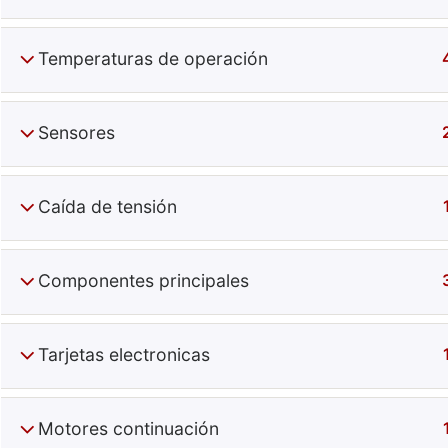
Temperaturas de operación
Sensores
Especiali
Caída de tensión
+52 (644) 410 9800
Información
Componentes principales
Puebla 270. Centro. Obregón, Son, Mx.
Contacto
C.P. 85000
Términos
Tarjetas electronicas
Motores continuación