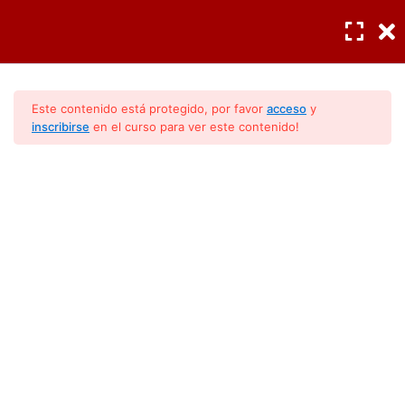
Presiones y temperaturas
5
INGRESAR
/
REGISTRO
Tipos de
5
acondicionadores
Este contenido está protegido, por favor
acceso
y
inscribirse
en el curso para ver este contenido!
Tipos de compresor
6
Componentes Principales
Partes de un compresor
2
(Modulo 2)
Temperaturas de
4
operación
Sensores
2