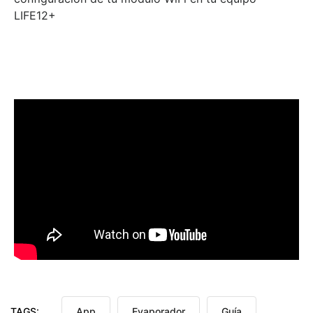
LIFE12+
TAGS:
App
Evaporador
Guía