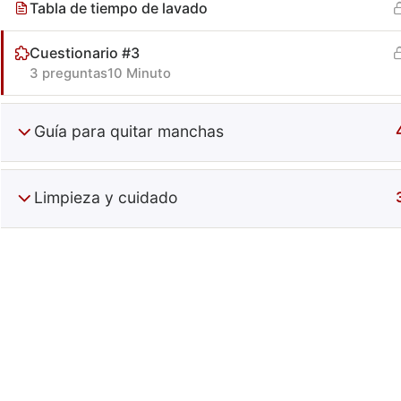
Tabla de tiempo de lavado
Cuestionario #3
3 preguntas
10 Minuto
Guía para quitar manchas
Especiali
Limpieza y cuidado
+52 (644) 410 9800
Información
Puebla 270. Centro. Obregón, Son, Mx.
Contacto
C.P. 85000
Términos