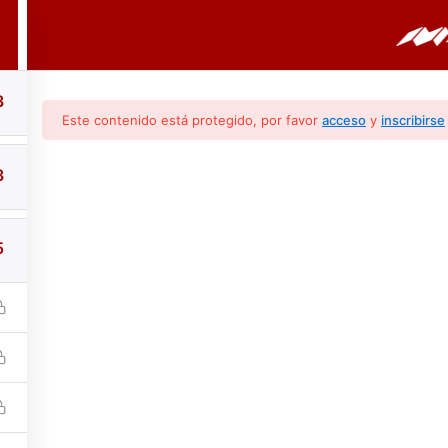
PORTADA
CURSOS
BOLETINES
3
Este contenido está protegido, por favor
acceso
y
inscribirse
3
5
ras (Conocimientos 