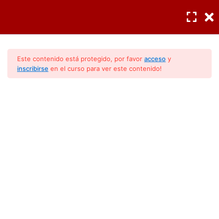
INGRESAR
/
REGISTRO
Seguridad y precauciones
3
Este contenido está protegido, por favor
acceso
y
inscribirse
en el curso para ver este contenido!
Instalación
3
Lavadoras (Conocimientos
Operación
5
Básicos)
Guía para quitar manchas
4
Procedimientos seguros para
quitar manchas