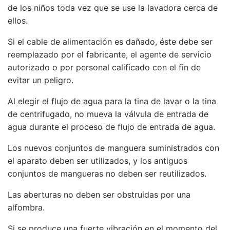
EMPEZAR AHORA
de los niños toda vez que se use la lavadora cerca de
ellos.
Guía para quitar manchas
4
Si el cable de alimentación es dañado, éste debe ser
reemplazado por el fabricante, el agente de servicio
autorizado o por personal calificado con el fin de
Limpieza y cuidado
3
evitar un peligro.
Especialistas
Contenid
Al elegir el flujo de agua para la tina de lavar o la tina
+52 (644) 410 9800
de centrifugado, no mueva la válvula de entrada de
Información
Cursos
agua durante el proceso de flujo de entrada de agua.
Puebla 270. Centro.
Contacto
Boletines
Obregón, Son, Mx. C.P.
Los nuevos conjuntos de manguera suministrados con
85000
Términos
el aparato deben ser utilizados, y los antiguos
conjuntos de mangueras no deben ser reutilizados.
Enlaces
Suscribirse
Las aberturas no deben ser obstruidas por una
alfombra.
Mirage México
Únete al único portal de
Si se produce una fuerte vibración en el momento del