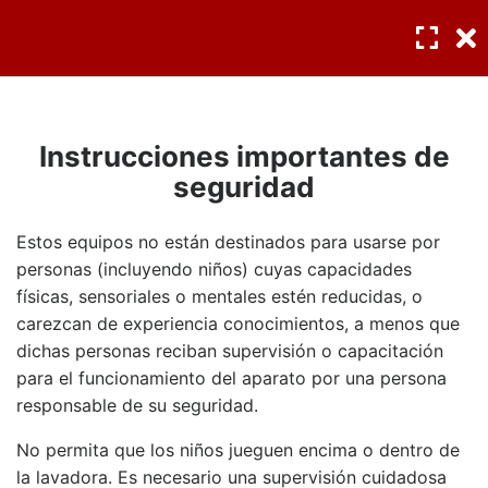
INGRESAR
/
REGISTRO
Seguridad y precauciones
3
Instrucciones importantes de
Instrucciones importantes de
seguridad
seguridad
Estos equipos no están destinados para usarse por
Lavadoras (Conocimientos
Precauciones de seguridad
personas (incluyendo niños) cuyas capacidades
Básicos)
físicas, sensoriales o mentales estén reducidas, o
Cuestionario #1
carezcan de experiencia conocimientos, a menos que
3 preguntas
10 Minuto
dichas personas reciban supervisión o capacitación
para el funcionamiento del aparato por una persona
Instalación
3
responsable de su seguridad.
No permita que los niños jueguen encima o dentro de
la lavadora. Es necesario una supervisión cuidadosa
Operación
5