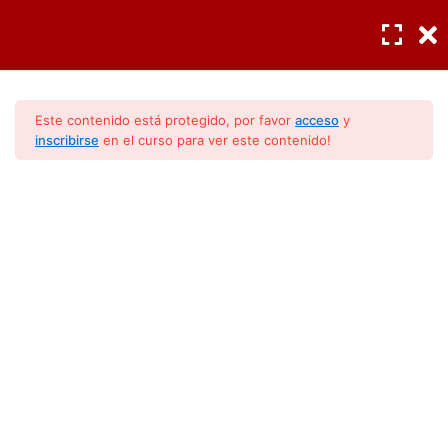
INGRESAR
/
REGISTRO
Seguridad y precauciones
3
Este contenido está protegido, por favor
acceso
y
inscribirse
en el curso para ver este contenido!
Instalación
3
Lavadoras (Conocimientos
Operación
5
Básicos)
Guía para quitar manchas
4
Limpieza y cuidado
3