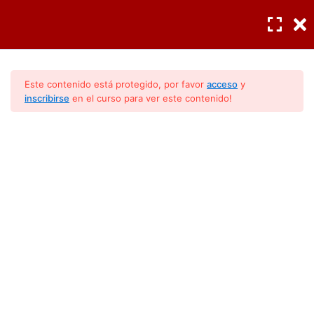
INGRESAR
/
REGISTRO
Cargas termicas
6
Este contenido está protegido, por favor
acceso
y
inscribirse
en el curso para ver este contenido!
Fundamentos de
7
electricidad
Conocimientos Básicos
(Modulo 1)
Componentes eléctricos
3
Fundamentos básicos de
6
refrigerantes
Lección 14: Refrigerantes