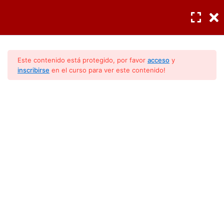
INGRESAR
/
REGISTRO
Cargas termicas
6
Este contenido está protegido, por favor
acceso
y
inscribirse
en el curso para ver este contenido!
Fundamentos de
7
electricidad
Conocimientos Básicos
Lección 6: Conductores
(Modulo 1)
electricos
Lección 7: Instalación
electrica
Lección 8: Instalación
eléctrica en base a la NOM