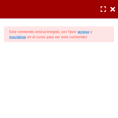
INGRESAR
/
REGISTRO
Cargas termicas
6
Este contenido está protegido, por favor
acceso
y
inscribirse
en el curso para ver este contenido!
Fundamentos de
7
electricidad
Conocimientos Básicos
(Modulo 1)
Componentes eléctricos
3
Fundamentos básicos de
6
refrigerantes
Lección 14: Refrigerantes