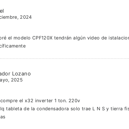
el
iciembre, 2024
ré el modelo CPF120X tendrán algún video de istalacio
cíficamente
ador Lozano
ayo, 2025
compre el x32 inverter 1 ton. 220v
lq tableta de la condensadora solo trae L N S y tierra f
ias