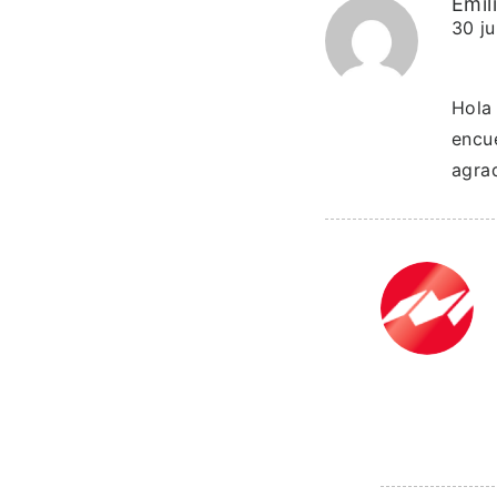
Emil
30 ju
Hola 
encue
agra