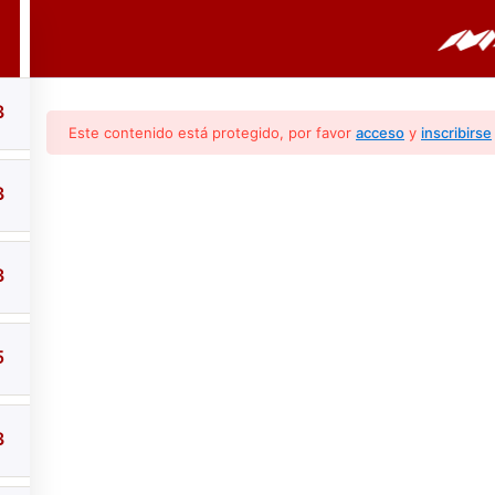
PORTADA
CURSOS
BOLETINES
3
Este contenido está protegido, por favor
acceso
y
inscribirse
3
3
tico Y Reparación (
5
3