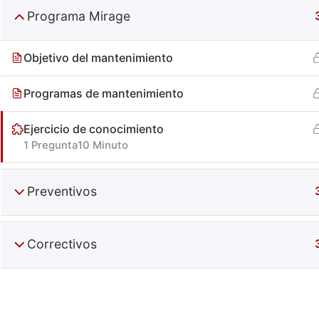
Programa Mirage
Objetivo del mantenimiento
Programas de mantenimiento
Ejercicio de conocimiento
Especiali
1 Pregunta
10 Minuto
+52 (644) 410 9800
Preventivos
Información
Puebla 270. Centro. Obregón, Son, Mx.
Contacto
C.P. 85000
Correctivos
Términos