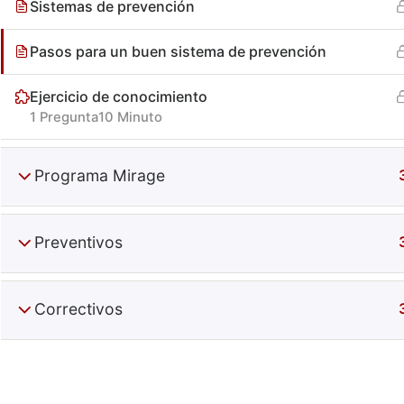
Sistemas de prevención
Pasos para un buen sistema de prevención
Ejercicio de conocimiento
1 Pregunta
10 Minuto
Programa Mirage
Especiali
+52 (644) 410 9800
Preventivos
Información
Puebla 270. Centro. Obregón, Son, Mx.
Contacto
C.P. 85000
Correctivos
Términos