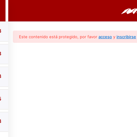
PORTADA
CURSOS
BOLETINES
3
Este contenido está protegido, por favor
acceso
y
inscribirse
3
3
tico Y Reparación (
5
3