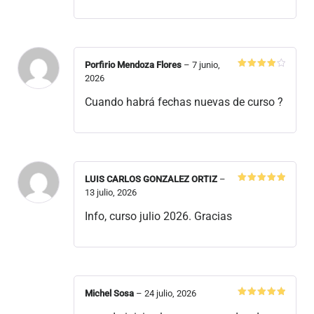
Porfirio Mendoza Flores
–
7 junio,
Valorado
2026
en
4
de
5
Cuando habrá fechas nuevas de curso ?
LUIS CARLOS GONZALEZ ORTIZ
–
Valorado
13 julio, 2026
en
5
de 5
Info, curso julio 2026. Gracias
Michel Sosa
–
24 julio, 2026
Valorado
en
5
de 5