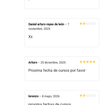
Daniel arturo reyes de león
–
7
Valorado
noviembre, 2025
en
2
Xx
de
5
Arturo
–
25 diciembre, 2025
Valorado
en
5
de 5
Proxima fecha de cursos por favor
lorenzo
–
8 mayo, 2026
Valorado
en
proxima fechas de cursos