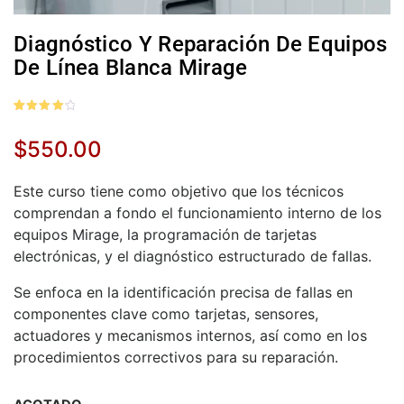
Diagnóstico Y Reparación De Equipos
De Línea Blanca Mirage
Valorado
13
4.23
$
550.00
sobre 5
basado
en
puntuaciones
de
Este curso tiene como objetivo que los técnicos
clientes
comprendan a fondo el funcionamiento interno de los
equipos Mirage, la programación de tarjetas
electrónicas, y el diagnóstico estructurado de fallas.
Se enfoca en la identificación precisa de fallas en
componentes clave como tarjetas, sensores,
actuadores y mecanismos internos, así como en los
procedimientos correctivos para su reparación.