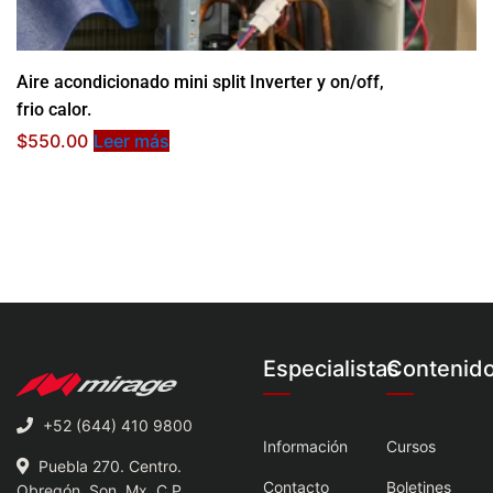
Aire acondicionado mini split Inverter y on/off,
frio calor.
$
550.00
Leer más
Especialistas
Contenid
+52 (644) 410 9800
Información
Cursos
Puebla 270. Centro.
Contacto
Boletines
Obregón, Son, Mx. C.P.