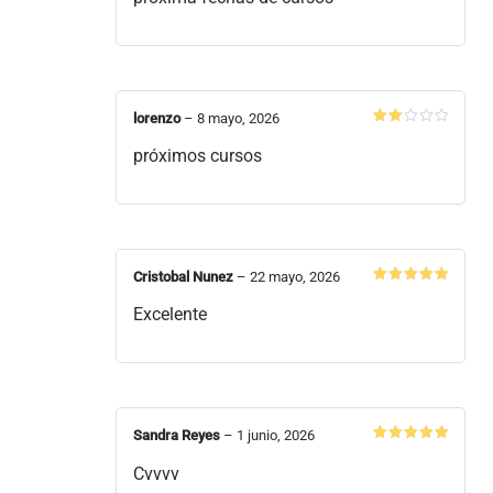
2
de
5
lorenzo
–
8 mayo, 2026
Valorado
en
próximos cursos
2
de
5
Cristobal Nunez
–
22 mayo, 2026
Valorado
en
5
de 5
Excelente
Sandra Reyes
–
1 junio, 2026
Valorado
en
5
de 5
Cvvvv