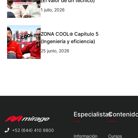
(El valor de un técnico)
1 julio, 2026
ZONA COOL❄️ Capítulo 5
(Ingeniería y eficiencia)
25 junio, 2026
Especialistas
Contenid
+52 (644) 410 9800
Información
Cursos