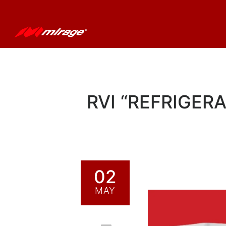
RVI “REFRIGER
02
MAY