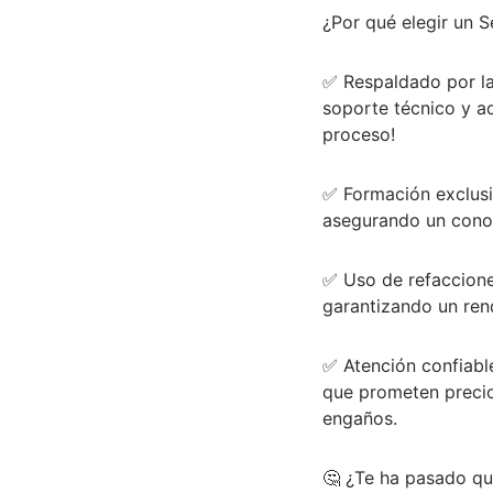
¿Por qué elegir un 
✅
Respaldado por l
soporte técnico y ad
proceso!
✅
Formación exclusi
asegurando un conoc
✅
Uso de refaccione
garantizando un ren
✅
Atención confiabl
que prometen precios
engaños.
🤔
¿Te ha pasado qu