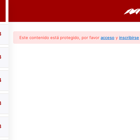
3
PORTADA
CURSOS
BOLETINES
3
Este contenido está protegido, por favor
acceso
y
inscribirse
3
4
 De Agua (conocimie
3
3