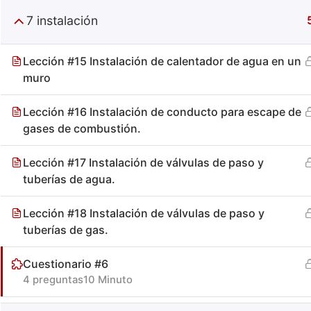
7 instalación
Lección #15 Instalación de calentador de agua en un
muro
Lección #16 Instalación de conducto para escape de
gases de combustión.
Especiali
Lección #17 Instalación de válvulas de paso y
+52 (644) 410 9800
tuberías de agua.
Información
Puebla 270. Centro. Obregón, Son, Mx.
Lección #18 Instalación de válvulas de paso y
Contacto
C.P. 85000
tuberías de gas.
Términos
Cuestionario #6
4 preguntas
10 Minuto