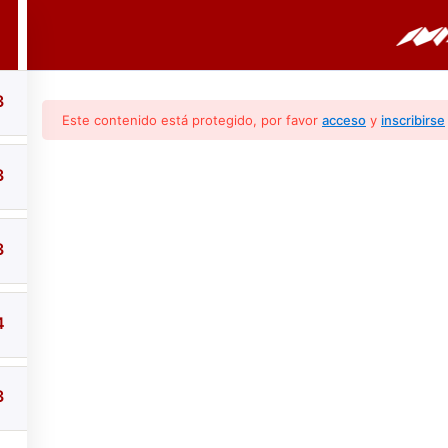
PORTADA
CURSOS
BOLETINES
3
Este contenido está protegido, por favor
acceso
y
inscribirse
3
3
 De Agua (conocimie
4
3