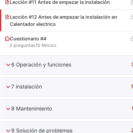
Lección #11 Antes de empezar la instalación
Lección #12 Antes de empezar la instalación en
Calentador electrico
Cuestionario #4
2 preguntas
10 Minuto
Especiali
6 Operación y funciones
+52 (644) 410 9800
Información
7 instalación
Puebla 270. Centro. Obregón, Son, Mx.
Contacto
C.P. 85000
Términos
8 Mantenimiento
9 Solución de problemas