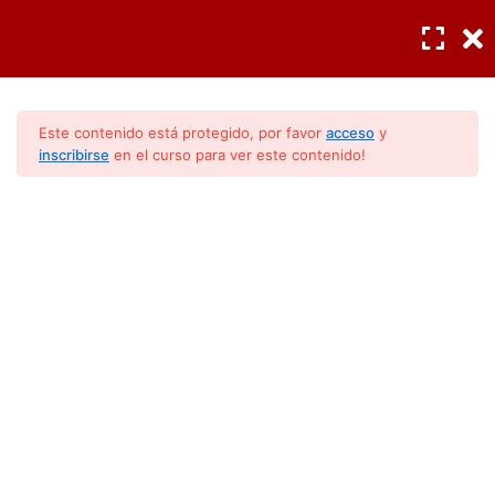
INGRESAR
/
REGISTRO
Características
1
Este contenido está protegido, por favor
acceso
y
comerciales
inscribirse
en el curso para ver este contenido!
Catalogo de productos
7
(Line Up)
RVI: CI, Multi-Inverter Y RVI
Light comercial (Unidades
interiores y exteriores)
Especificaciones
RVI
MPC