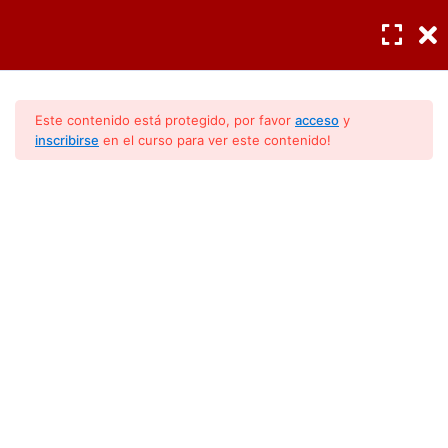
INGRESAR
/
REGISTRO
¿Como se crea el calor?
5
Este contenido está protegido, por favor
acceso
y
inscribirse
en el curso para ver este contenido!
Funciones de los aires
7
acondicionados
RVI: El Calor
Intercambiador
Sistemas termicos
Sistema cerrado y sistema
aislado
Velocidad y transferencia de