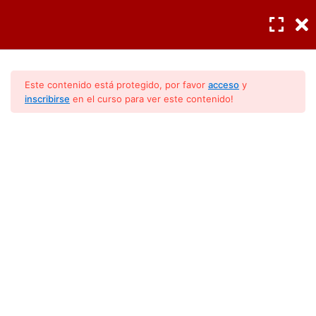
INGRESAR
/
REGISTRO
¿Como se crea el calor?
5
Este contenido está protegido, por favor
acceso
y
inscribirse
en el curso para ver este contenido!
Funciones de los aires
7
acondicionados
RVI: El Calor
Intercambiador
Sistemas termicos
Sistema cerrado y sistema
aislado
Velocidad y transferencia de