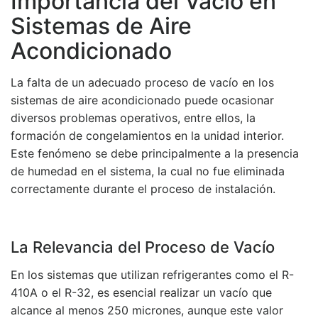
Importancia del Vacío en
EMPEZAR AHORA
Sistemas de Aire
4. – SENSOR DE POZO
DAÑADO
Acondicionado
4. – CUESTIONARIO
La falta de un adecuado proceso de vacío en los
4 preguntas
10 Minuto
sistemas de aire acondicionado puede ocasionar
Especialistas
Contenid
diversos problemas operativos, entre ellos, la
5. – TUBO DOBLADO
formación de congelamientos en la unidad interior.
+52 (644) 410 9800
Este fenómeno se debe principalmente a la presencia
5. – CUESTIONARIO
Información
Cursos
de humedad en el sistema, la cual no fue eliminada
Puebla 270. Centro.
5 preguntas
10 Minuto
correctamente durante el proceso de instalación.
Contacto
Boletines
Obregón, Son, Mx. C.P.
85000
6. – MOTOR TURBINA
Términos
DAÑADO
La Relevancia del Proceso de Vacío
Enlaces
Suscribirse
6. – CUESTIONARIO
En los sistemas que utilizan refrigerantes como el R-
4 preguntas
10 Minuto
410A o el R-32, es esencial realizar un vacío que
Mirage México
Únete al único portal de
alcance al menos 250 micrones, aunque este valor
7. – SERPENTÍN SUCIO