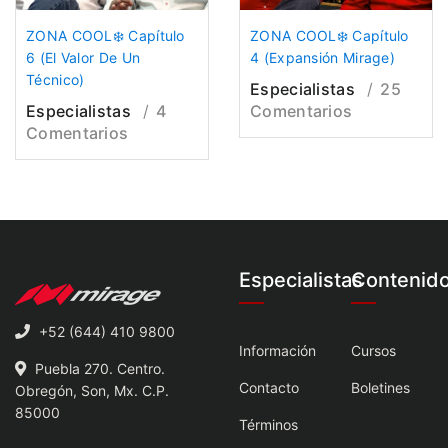
ZONA COOL❄️ Capítulo
ZONA COOL❄️ Capítulo
6 (El Valor De Un
4 (Expansión Mirage)
Técnico)
Especialistas
25
Especialistas
4
Comentarios
Comentarios
Especialistas
Contenid
+52 (644) 410 9800
Información
Cursos
Puebla 270. Centro.
Contacto
Boletines
Obregón, Son, Mx. C.P.
85000
Términos