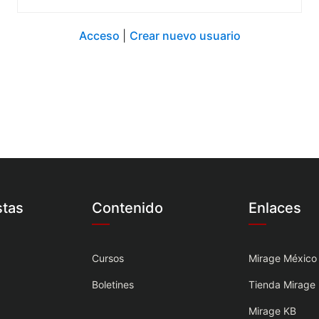
Acceso
|
Crear nuevo usuario
stas
Contenido
Enlaces
Cursos
Mirage México
Boletines
Tienda Mirage
Mirage KB