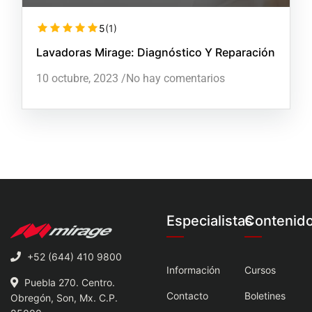
5
(1)
Lavadoras Mirage: Diagnóstico Y Reparación
10 octubre, 2023
/
No hay comentarios
Especialistas
Contenid
+52 (644) 410 9800
Información
Cursos
Puebla 270. Centro.
Contacto
Boletines
Obregón, Son, Mx. C.P.