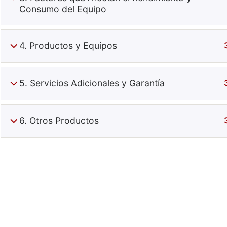
Consumo del Equipo
4. Productos y Equipos
5. Servicios Adicionales y Garantía
Especiali
6. Otros Productos
+52 (644) 410 9800
Información
Puebla 270. Centro. Obregón, Son, Mx.
Contacto
C.P. 85000
Términos