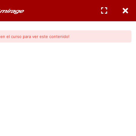
CERTIFICACIONES
INGRESAR
/
REGISTRO
en el curso para ver este contenido!
res Acondicionados