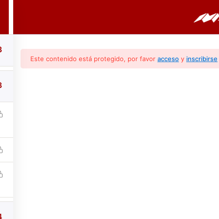
PORTADA
CURSOS
BOLETINES
3
Este contenido está protegido, por favor
acceso
y
inscribirse
3
, Nueva Línea De Ai
Y Línea Blanca
4